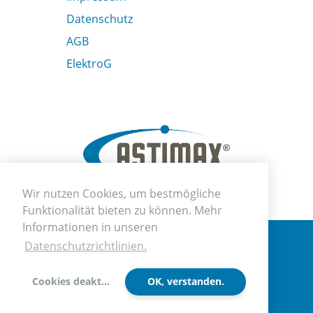
Datenschutz
AGB
ElektroG
Wir nutzen Cookies, um bestmögliche
Funktionalität bieten zu können. Mehr
Informationen in unseren
Datenschutzrichtlinien.
ADDIX Software GmbH
• Hörn Campus
•
Kaistr. 101
, 24114
Kiel
Cookies deaktivieren
OK, verstanden.
+494317755139
anfrage
@
astimax.de